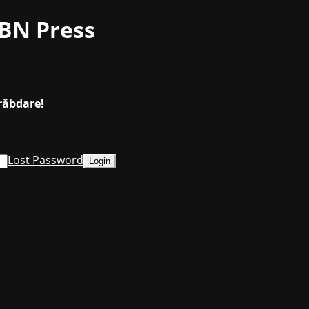
BN Press
răbdare!
Lost Password