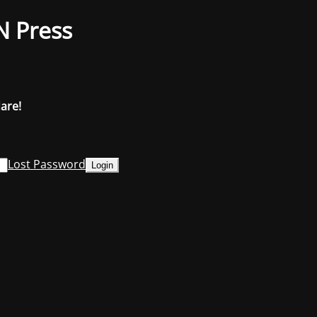
N Press
dare!
Lost Password