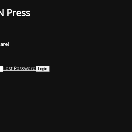
N Press
dare!
Lost Password