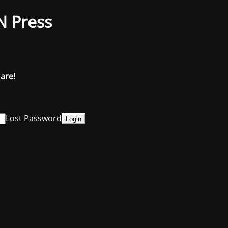
N Press
dare!
Lost Password