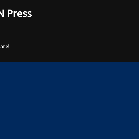
N Press
dare!