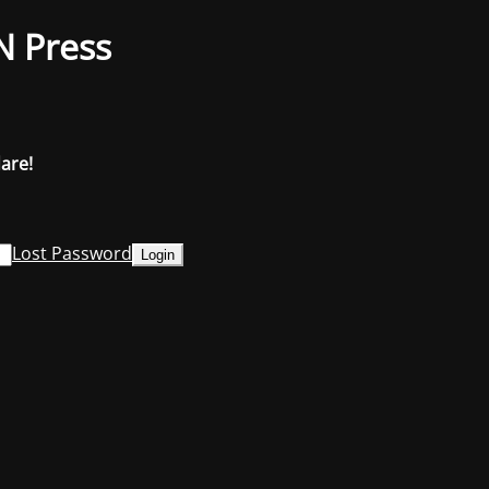
N Press
dare!
Lost Password