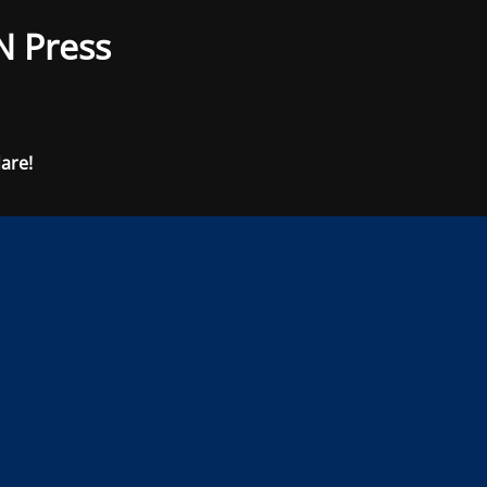
N Press
dare!