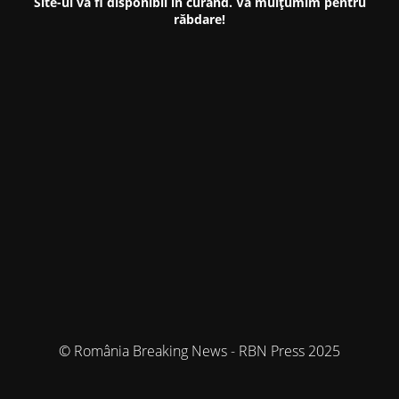
Site-ul va fi disponibil în curând. Vă mulțumim pentru
răbdare!
© România Breaking News - RBN Press 2025