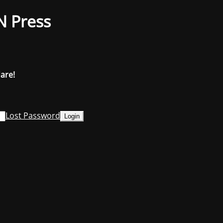
N Press
dare!
Lost Password