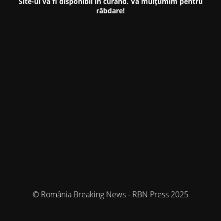
Site-ul va fi disponibil în curând. Vă mulțumim pentru
răbdare!
© România Breaking News - RBN Press 2025