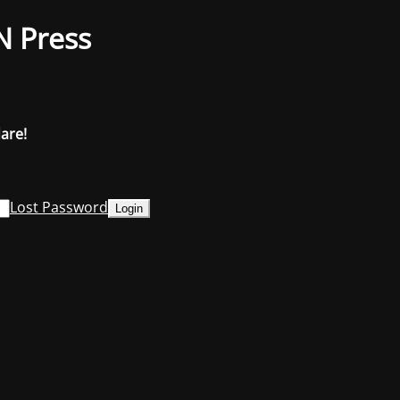
N Press
dare!
Lost Password