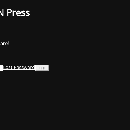
N Press
dare!
Lost Password