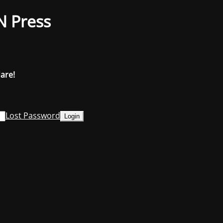
N Press
dare!
Lost Password