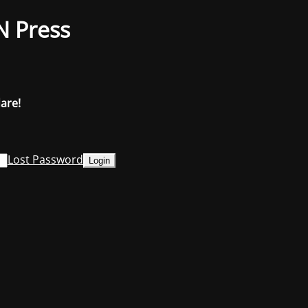
N Press
dare!
Lost Password