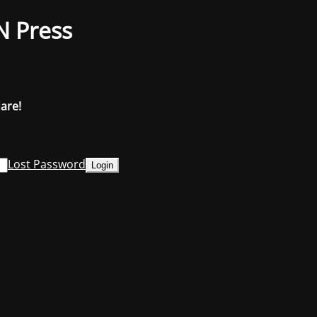
N Press
dare!
Lost Password