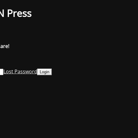
N Press
dare!
Lost Password