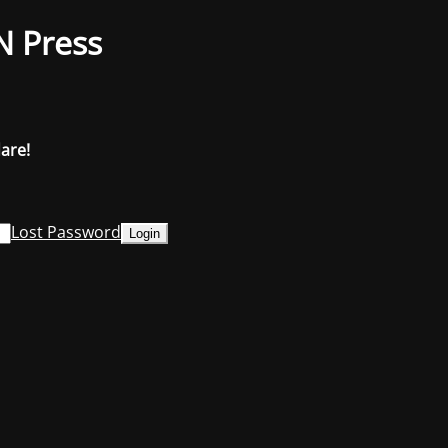
N Press
dare!
Lost Password