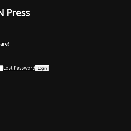
N Press
dare!
Lost Password