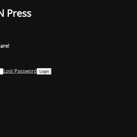
N Press
dare!
Lost Password