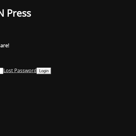
N Press
dare!
Lost Password