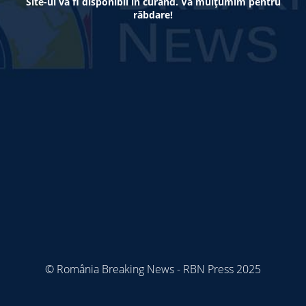
Site-ul va fi disponibil în curând. Vă mulțumim pentru
răbdare!
© România Breaking News - RBN Press 2025