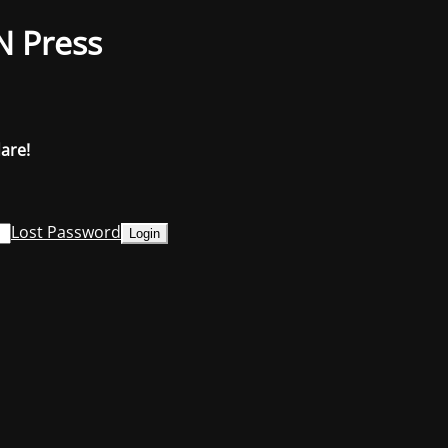
N Press
dare!
Lost Password