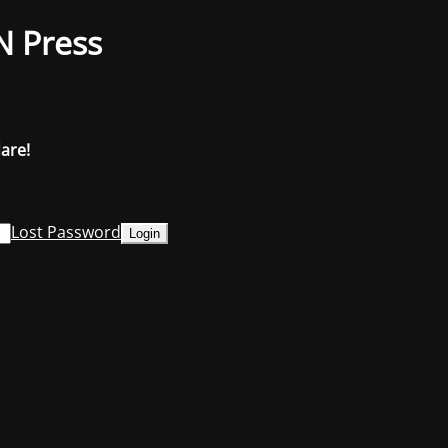
N Press
dare!
Lost Password