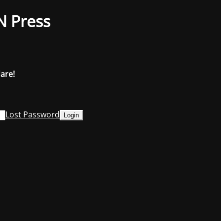
N Press
dare!
Lost Password