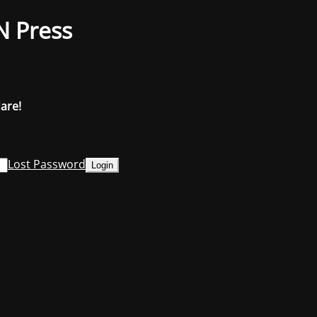
N Press
dare!
Lost Password