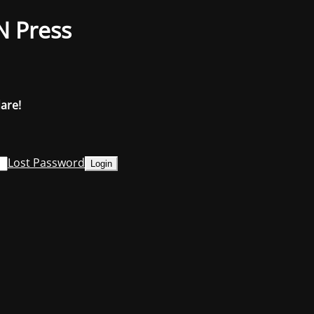
N Press
dare!
Lost Password