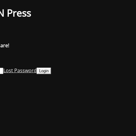
N Press
dare!
Lost Password