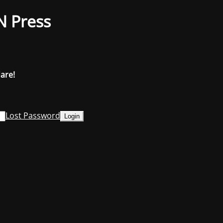
N Press
dare!
Lost Password