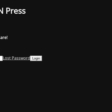
N Press
dare!
Lost Password