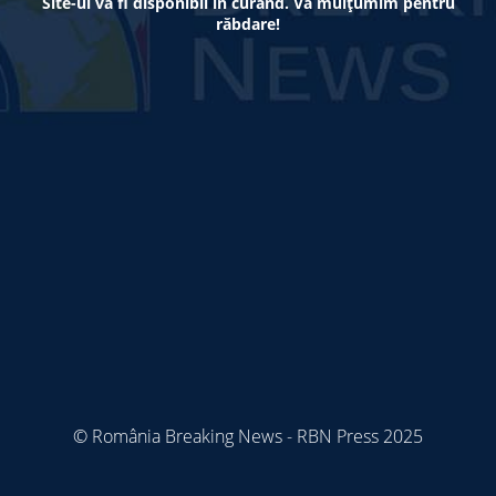
Site-ul va fi disponibil în curând. Vă mulțumim pentru
răbdare!
© România Breaking News - RBN Press 2025