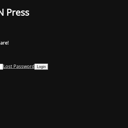
N Press
dare!
Lost Password