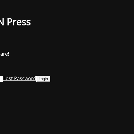
N Press
dare!
Lost Password