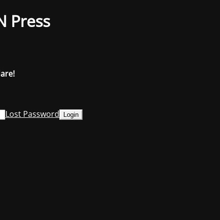
N Press
dare!
Lost Password