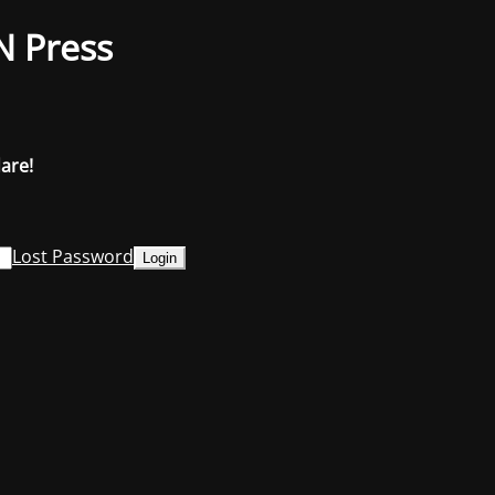
N Press
dare!
Lost Password