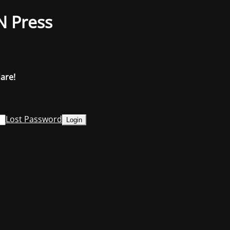
N Press
dare!
Lost Password