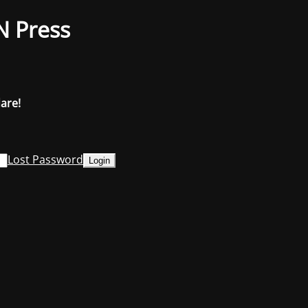
N Press
dare!
Lost Password