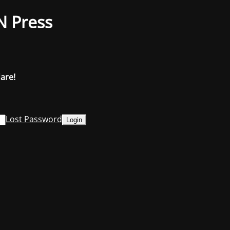
N Press
dare!
Lost Password