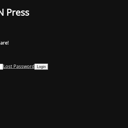
N Press
dare!
Lost Password