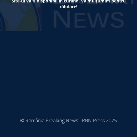
Site-ul va fi disponibil în curând. Vă mulțumim pentru
răbdare!
© România Breaking News - RBN Press 2025