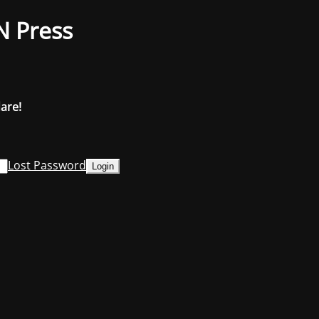
N Press
dare!
Lost Password