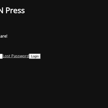
N Press
dare!
Lost Password