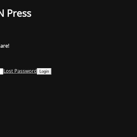
N Press
dare!
Lost Password