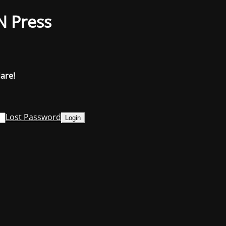
N Press
dare!
Lost Password