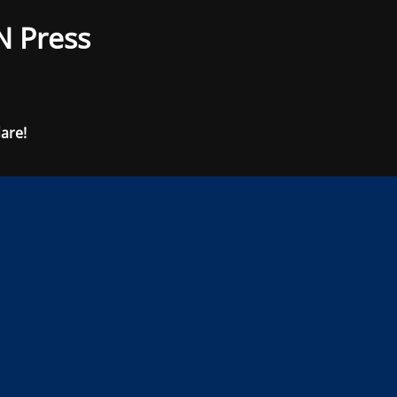
N Press
dare!