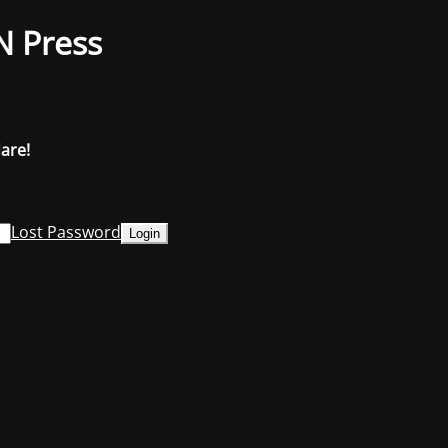
N Press
dare!
Lost Password