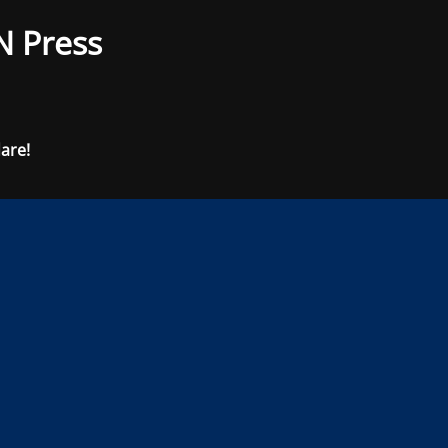
N Press
dare!