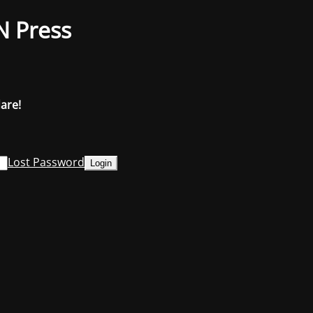
N Press
dare!
Lost Password