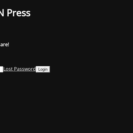
N Press
dare!
Lost Password