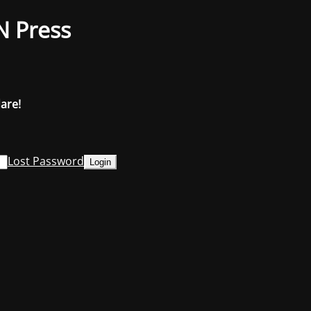
N Press
dare!
Lost Password